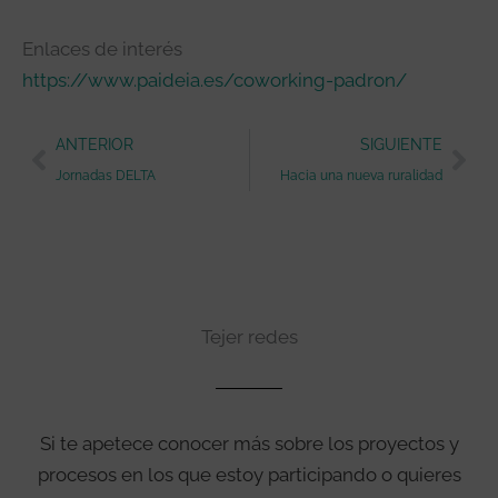
Enlaces de interés
https://www.paideia.es/coworking-padron/
Ant
Sig
ANTERIOR
SIGUIENTE
Jornadas DELTA
Hacia una nueva ruralidad
Tejer redes
Si te apetece conocer más sobre los proyectos y
procesos en los que estoy participando o quieres