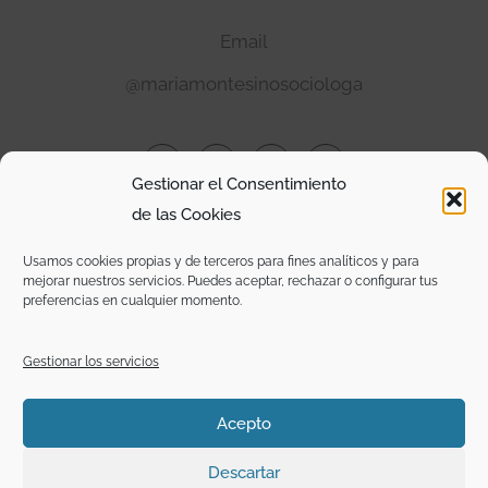
Email
@mariamontesinosociologa
I
T
F
Y
n
w
a
o
s
i
c
u
Gestionar el Consentimiento
t
t
e
t
de las Cookies
a
t
b
u
g
e
o
b
r
r
o
e
Usamos cookies propias y de terceros para fines analíticos y para
a
k
m
-
mejorar nuestros servicios. Puedes aceptar, rechazar o configurar tus
f
preferencias en cualquier momento.
AVISO LEGAL
Gestionar los servicios
Acepto
PRIVACIDAD Y PROTECCIÓN DE DATOS
Descartar