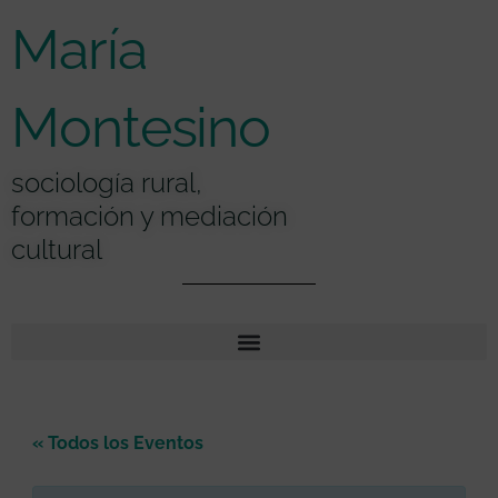
Ir
contenido
María
al
contenido
Montesino
sociología rural,
formación y mediación
cultural
« Todos los Eventos