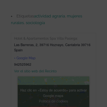
Etiquetas
actividad agraria
,
mujeres
rurales
,
sociología
Hotel & Apartamentos Spa Villa Pasiega:
Las Barreras, 2, 39716 Hoznayo, Cantabria
39716
Spain
+ Google Map
942525962
Ver el sitio web del Recinto
Haz clic en «Estoy de acuerdo» para activar
Google maps
Política de cookies