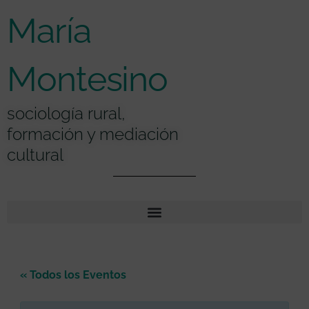
Ir
contenido
María
al
contenido
Montesino
sociología rural,
formación y mediación
cultural
« Todos los Eventos