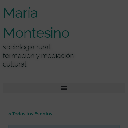
Ir
contenido
María
al
contenido
Montesino
sociología rural,
formación y mediación
cultural
« Todos los Eventos