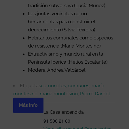
tradición subversiva (Lucía Muñoz)
Las juntas vecinales como
herramientas para construir el
decrecimiento (Silvia Teixeira)
Habitar los comunales como espacios
de resistencia (María Montesino)
Extractivismo y mundo rural en la
Península Ibérica (Helios Escalante)
Modera: Andrea Valcárcel
Etiquetas
comunales
,
comunes
,
maría
montesino
,
maria montesino
,
Pierre Dardot
Más info
La Casa encendida
91 506 21 80