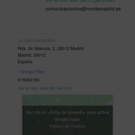
Ver el sitio web del Organizador
comunicacionlce@montemadrid.es
La casa encendida
Rda. de Valencia, 2, 28012 Madrid
Madrid
,
28012
España
+ Google Map
915062180
Ver el sitio web del Recinto
Haz clic en «Estoy de acuerdo» para activar
Google maps
Política de cookies