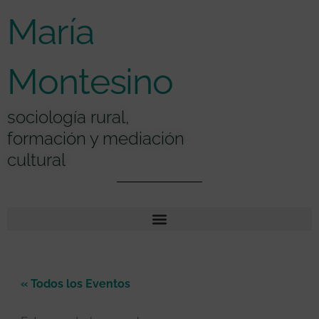
Ir
contenido
María
al
contenido
Montesino
sociología rural,
formación y mediación
cultural
« Todos los Eventos