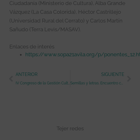
Ciudadanía (Ministerio de Cultura), Alba Grande
Vázquez (La Casa Colorida), Héctor Castrillejo
(Universidad Rural del Cerrato) y Carlos Martín
Sañudo (Terra Levis/MASAV).
Enlaces de interés
https://www.sopa21avila.org/p/ponentes_12.h
Ant
Sig
ANTERIOR
SIGUIENTE
IV Congreso de la Gestión Cultural de Navarra
Semillas y letras. Encuentro con María Sánchez
Tejer redes