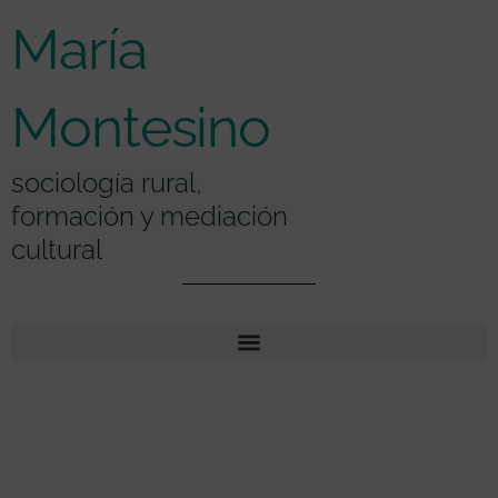
Ir
contenido
María
al
contenido
Montesino
sociología rural,
formación y mediación
cultural