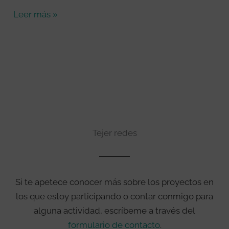
práctica
Leer más »
cotidiana.
Tejer redes
Si te apetece conocer más sobre los proyectos en
los que estoy participando o contar conmigo para
alguna actividad, escríbeme a través del
formulario de contacto
.