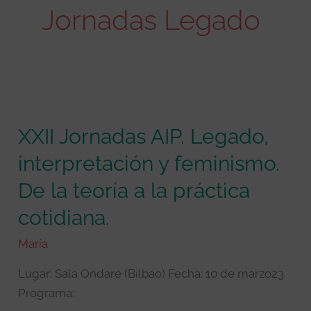
Jornadas Legado
XXII
Jornadas
XXII Jornadas AIP. Legado,
AIP.
Legado,
interpretación y feminismo.
interpretación
De la teoría a la práctica
y
feminismo.
cotidiana.
De
María
la
teoría
Lugar: Sala Ondare (Bilbao) Fecha: 10 de marzo23
a
Programa:
la