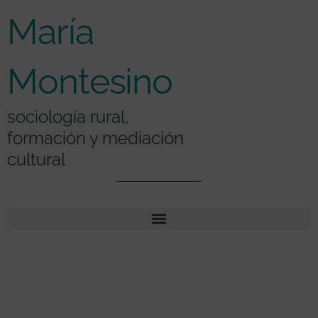
Ir
contenido
María
al
contenido
Montesino
sociología rural,
formación y mediación
cultural