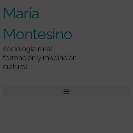
Ir
contenido
María
al
contenido
Montesino
sociología rural,
formación y mediación
cultural