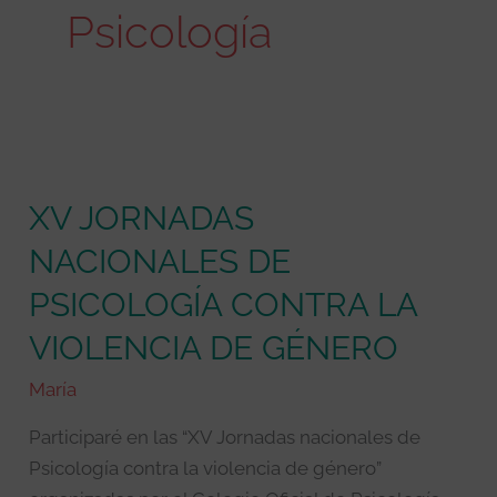
Psicología
XV
JORNADAS
XV JORNADAS
NACIONALES
DE
NACIONALES DE
PSICOLOGÍA
PSICOLOGÍA CONTRA LA
CONTRA
LA
VIOLENCIA DE GÉNERO
VIOLENCIA
María
DE
GÉNERO
Participaré en las “XV Jornadas nacionales de
Psicología contra la violencia de género”