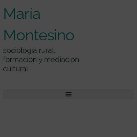
Ir
contenido
María
al
contenido
Montesino
sociología rural,
formación y mediación
cultural