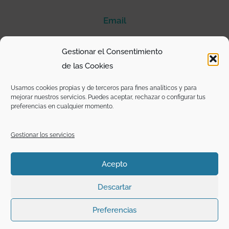
Email
@mariamontesinosociologa
Gestionar el Consentimiento
de las Cookies
I
T
F
L
n
w
a
i
s
i
c
n
Usamos cookies propias y de terceros para fines analíticos y para
t
t
e
k
mejorar nuestros servicios. Puedes aceptar, rechazar o configurar tus
a
t
b
e
preferencias en cualquier momento.
g
e
o
d
r
r
o
i
a
k
n
m
-
Gestionar los servicios
f
Copyright: Excepto donde se mencione lo contrario o sean textos
Acepto
de otros medios y/o autores, los contenidos de esta página
están bajo licencia
CC BY SA.
Descartar
Preferencias