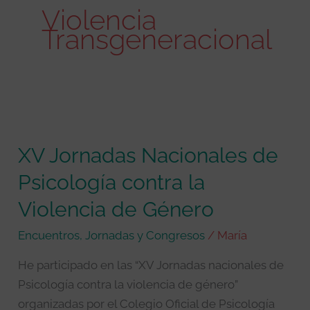
Violencia
Transgeneracional
XV
Jornadas
XV Jornadas Nacionales de
Nacionales
de
Psicología contra la
Psicología
Violencia de Género
contra
la
Encuentros, Jornadas y Congresos
/
María
Violencia
He participado en las “XV Jornadas nacionales de
de
Psicología contra la violencia de género”
Género
organizadas por el Colegio Oficial de Psicología