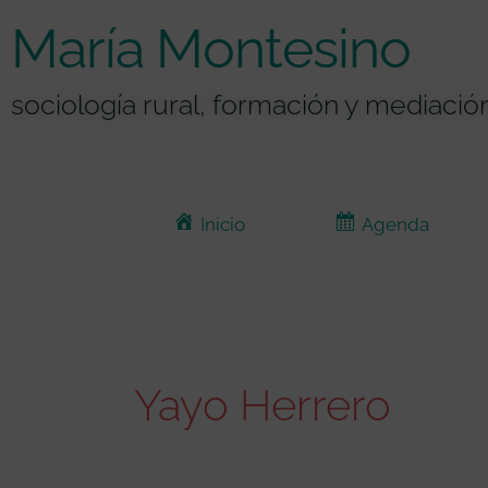
Ir
contenido
María Montesino
al
contenido
sociología rural, formación y mediación
Inicio
Agenda
Yayo Herrero