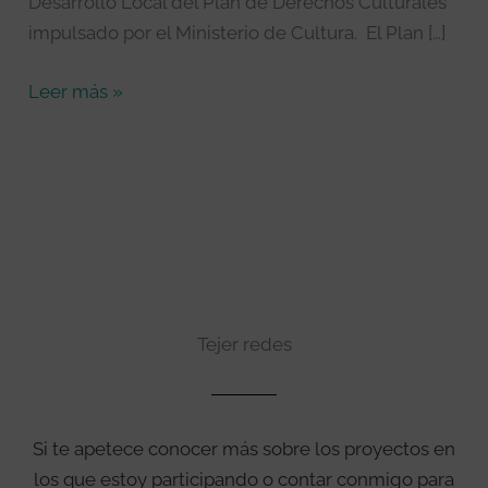
Desarrollo Local del Plan de Derechos Culturales
Ministerio
impulsado por el Ministerio de Cultura. El Plan […]
de
Cultura
Leer más »
Tejer redes
Si te apetece conocer más sobre los proyectos en
los que estoy participando o contar conmigo para