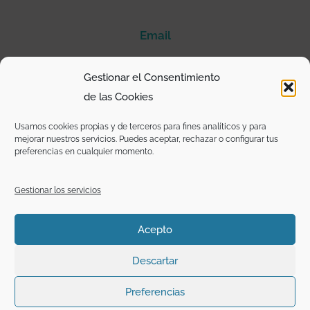
Email
@mariamontesinosociologa
Gestionar el Consentimiento
de las Cookies
I
T
F
L
n
w
a
i
s
i
c
n
Usamos cookies propias y de terceros para fines analíticos y para
t
t
e
k
mejorar nuestros servicios. Puedes aceptar, rechazar o configurar tus
a
t
b
e
preferencias en cualquier momento.
g
e
o
d
r
r
o
i
a
k
n
m
-
Gestionar los servicios
f
Copyright: Excepto donde se mencione lo contrario o sean textos
Acepto
de otros medios y/o autores, los contenidos de esta página
están bajo licencia
CC BY SA.
Descartar
Preferencias