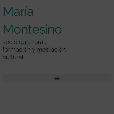
Ir
contenido
María
al
contenido
Montesino
sociología rural,
formación y mediación
cultural