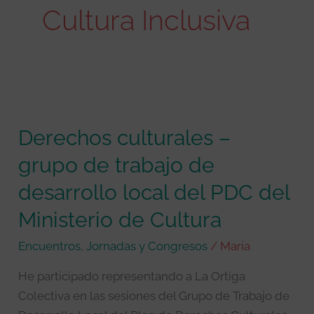
Cultura Inclusiva
Derechos
culturales
Derechos culturales –
–
grupo
grupo de trabajo de
de
desarrollo local del PDC del
trabajo
de
Ministerio de Cultura
desarrollo
Encuentros, Jornadas y Congresos
/
María
local
del
He participado representando a La Ortiga
PDC
Colectiva en las sesiones del Grupo de Trabajo de
del