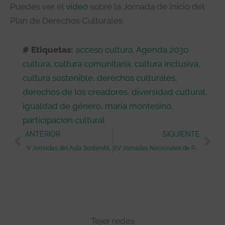
Puedes ver el
vídeo
sobre la Jornada de inicio del
Plan de Derechos Culturales.
# Etiquetas:
acceso cultura
,
Agenda 2030
cultura
,
cultura comunitaria
,
cultura inclusiva
,
cultura sostenible
,
derechos culturales
,
derechos de los creadores
,
diversidad cultural
,
igualdad de género
,
maría montesino
,
participación cultural
Ant
Sig
ANTERIOR
SIGUIENTE
V Jornadas del Aula Sostenible del CAAM
XV Jornadas Nacionales de Psicología contra la Violencia de Género
Tejer redes