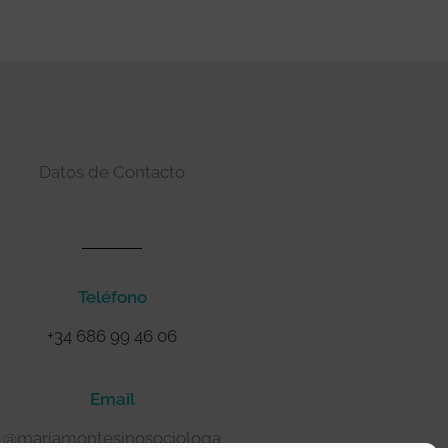
Datos de Contacto
Teléfono
+34 686 99 46 06
Email
@mariamontesinosociologa