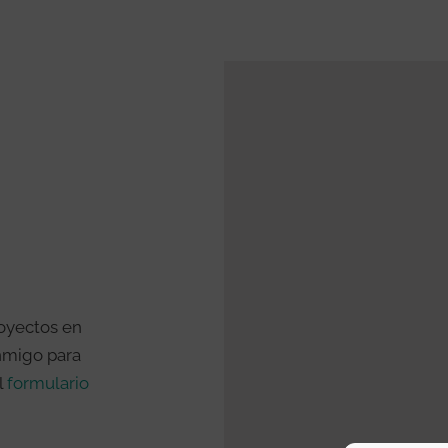
royectos en
onmigo para
l
formulario