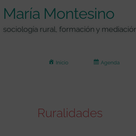
Ir
contenido
María Montesino
al
contenido
sociología rural, formación y mediación
Inicio
Agenda
Ruralidades