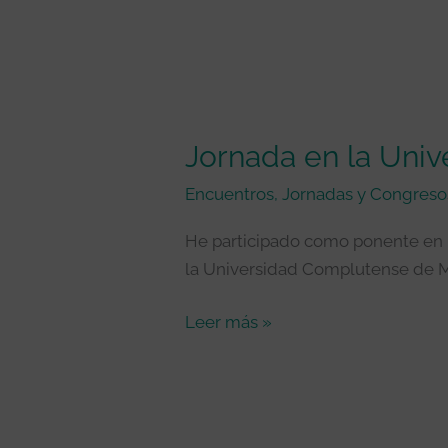
Jornada
en
Jornada en la Uni
la
Universidad
Encuentros, Jornadas y Congreso
Complutense
de
He participado como ponente en l
Madrid
la Universidad Complutense de Mad
Leer más »