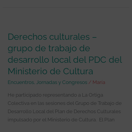
Derechos
culturales
Derechos culturales –
–
grupo
grupo de trabajo de
de
desarrollo local del PDC del
trabajo
de
Ministerio de Cultura
desarrollo
Encuentros, Jornadas y Congresos
/
María
local
del
He participado representando a La Ortiga
PDC
Colectiva en las sesiones del Grupo de Trabajo de
del
Desarrollo Local del Plan de Derechos Culturales
Ministerio
impulsado por el Ministerio de Cultura. El Plan
de