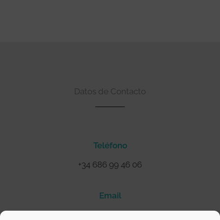
Datos de Contacto
Teléfono
+34 686 99 46 06
Email
@mariamontesinosociologa