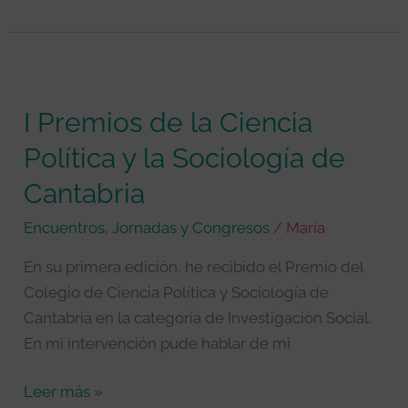
I
Premios
I Premios de la Ciencia
de
la
Política y la Sociología de
Ciencia
Cantabria
Política
y
Encuentros, Jornadas y Congresos
/
María
la
En su primera edición, he recibido el Premio del
Sociología
Colegio de Ciencia Política y Sociología de
de
Cantabria en la categoría de Investigación Social.
Cantabria
En mi intervención pude hablar de mi
Leer más »