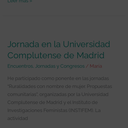
Leer más »
Jornada
en
Jornada en la Universidad
la
Universidad
Complutense de Madrid
Complutense
Encuentros, Jornadas y Congresos
/
María
de
Madrid
He participado como ponente en las jornadas
“Ruralidades con nombre de mujer. Propuestas
comunitarias”, organizadas por la Universidad
Complutense de Madrid y el Instituto de
Investigaciones Feministas (INSTIFEM). La
actividad