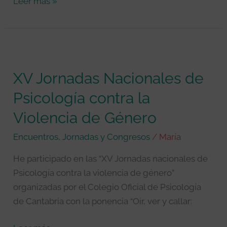
Leer más »
XV
Jornadas
XV Jornadas Nacionales de
Nacionales
de
Psicología contra la
Psicología
Violencia de Género
contra
la
Encuentros, Jornadas y Congresos
/
María
Violencia
He participado en las “XV Jornadas nacionales de
de
Psicología contra la violencia de género”
Género
organizadas por el Colegio Oficial de Psicología
de Cantabria con la ponencia “Oir, ver y callar: