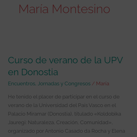
María Montesino
Curso
de
Curso de verano de la UPV
verano
de
en Donostia
la
Encuentros, Jornadas y Congresos
/
María
UPV
en
He tenido el placer de participar en el curso de
Donostia
verano de la Universidad del País Vasco en el
Palacio Miramar (Donostia), titulado «Koldobika
Jauregi: Naturaleza, Creación, Comunidad»,
organizado por Antonio Casado da Rocha y Elena