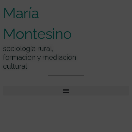
Ir
contenido
María
al
contenido
Montesino
sociología rural,
formación y mediación
cultural